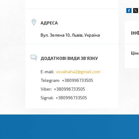
ІН
Вул. Зелена 10, Львів, Україна
Цін
vovahaha2@gmail.com
+380996733505
+380996733505
Signal
+380996733505