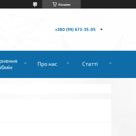
Кошик
+380 (99) 673-35-05
рнення
Про нас
Статті
обмін