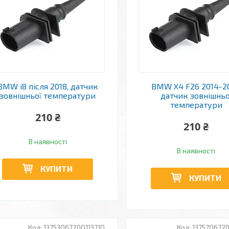
BMW i8 після 2018, датчик
BMW X4 F26 2014-20
зовнішньої температури
датчик зовнішньо
температури
210 ₴
210 ₴
В наявності
В наявності
КУПИТИ
КУПИТИ
13753Q6720Q11371Q
13757Q6720