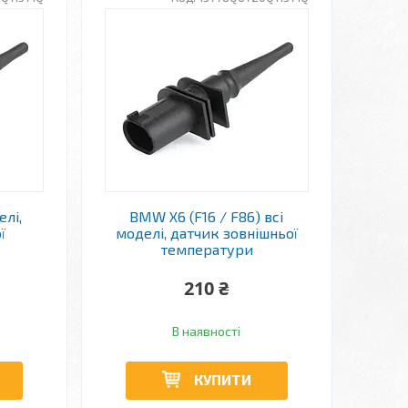
лі,
BMW X6 (F16 / F86) всі
ї
моделі, датчик зовнішньої
температури
210 ₴
В наявності
КУПИТИ