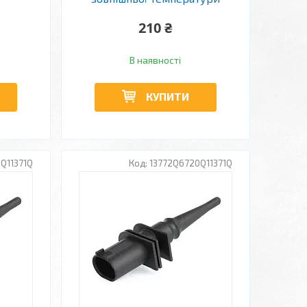
210 ₴
В наявності
КУПИТИ
Q11371Q
13772Q6720Q11371Q