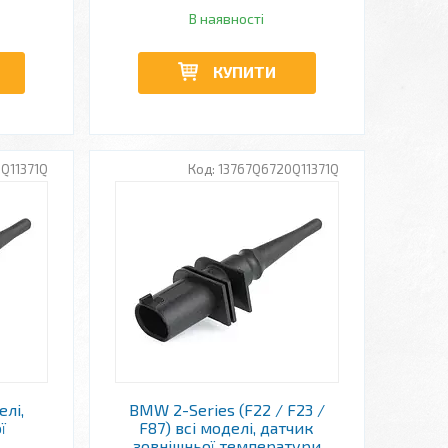
В наявності
КУПИТИ
Q11371Q
13767Q6720Q11371Q
елі,
BMW 2-Series (F22 / F23 /
ї
F87) всі моделі, датчик
зовнішньої температури