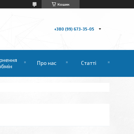
Кошик
+380 (99) 673-35-05
рнення
Про нас
Статті
обмін