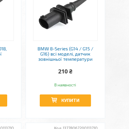
18,
BMW 8-Series (G14 / G15 /
ї
G16) всі моделі, датчик
зовнішньої температури
210 ₴
В наявності
КУПИТИ
Q11371Q
13778Q6720Q11371Q