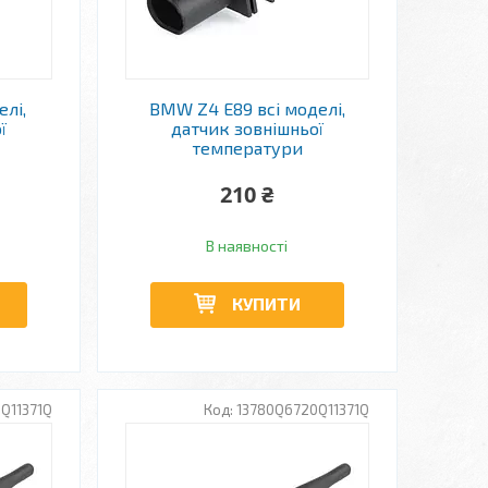
елі,
BMW Z4 E89 всі моделі,
ї
датчик зовнішньої
температури
210 ₴
В наявності
КУПИТИ
Q11371Q
13780Q6720Q11371Q