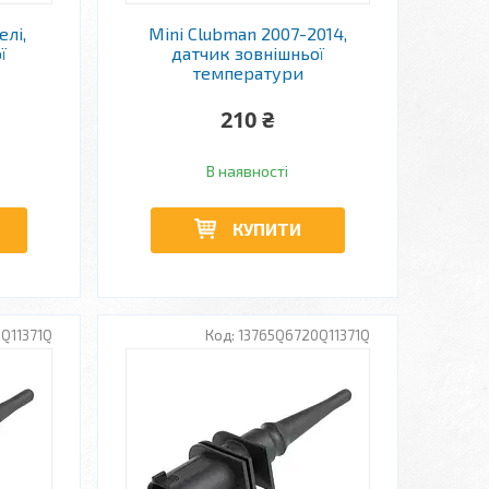
елі,
Mini Clubman 2007-2014,
ї
датчик зовнішньої
температури
210 ₴
В наявності
КУПИТИ
Q11371Q
13765Q6720Q11371Q