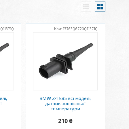
Q11371Q
13763Q6720Q11371Q
елі,
BMW Z4 E85 всі моделі,
ї
датчик зовнішньої
температури
210 ₴