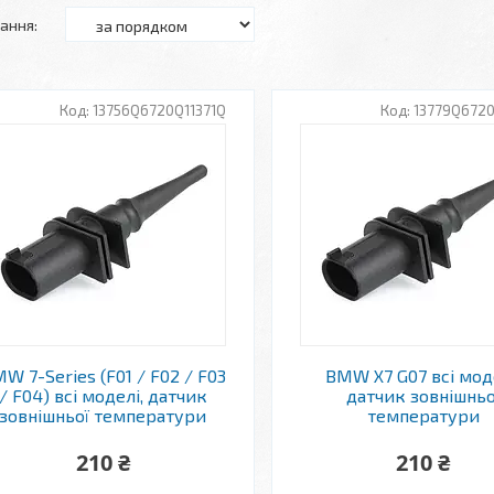
13756Q6720Q11371Q
13779Q6720
W 7-Series (F01 / F02 / F03
BMW X7 G07 всі мод
/ F04) всі моделі, датчик
датчик зовнішньо
зовнішньої температури
температури
210 ₴
210 ₴