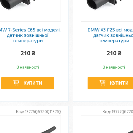
W 7-Series E65 всі моделі,
BMW X3 F25 всі мод
датчик зовнішньої
датчик зовнішньо
температури
температури
210 ₴
210 ₴
В наявності
В наявності
КУПИТИ
КУПИТИ
13776Q6720Q11371Q
13777Q6720