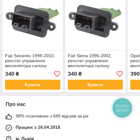
Fiat Seicento 1998-2010,
Fiat Siena 1996-2002,
Opel
реостат управління
реостат управління
реос
вентилятора салону
вентилятора салону
вент
(резистор вентилятора)
(резистор вентилятора)
(рез
340
340
390
₴
₴
Купити
Купити
Про нас
КНОПКА
ЗВ'ЯЗКУ
98% позитивних з 686 відгуків за рік
Працює з 16.04.2018
м. Львів