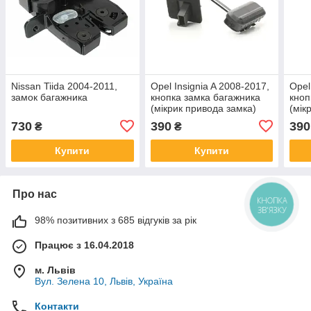
Nissan Tiida 2004-2011,
Opel Insignia A 2008-2017,
Opel
замок багажника
кнопка замка багажника
кноп
(мікрик привода замка)
(мік
730
390
390
₴
₴
Купити
Купити
Про нас
КНОПКА
ЗВ'ЯЗКУ
98% позитивних з 685 відгуків за рік
Працює з 16.04.2018
м. Львів
Вул. Зелена 10, Львів, Україна
Контакти