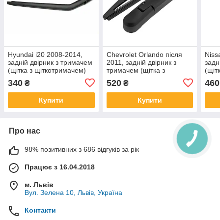
Hyundai i20 2008-2014,
Chevrolet Orlando після
Niss
задній двірник з тримачем
2011, задній двірник з
задн
(щітка з щіткотримачем)
тримачем (щітка з
(щіт
щіткотримачем)
340
520
460
₴
₴
Купити
Купити
Про нас
98% позитивних з 686 відгуків за рік
Працює з 16.04.2018
м. Львів
Вул. Зелена 10, Львів, Україна
Контакти