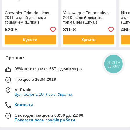
Chevrolet Orlando після
Volkswagen Touran після
Niss
2011, задній двірник з
2010, задній двірник з
задн
тримачем (щітка з
тримачем (щітка з
(щіт
щіткотримачем)
щіткотримачем)
520
310
460
₴
₴
Купити
Купити
Про нас
КНОПКА
ЗВ'ЯЗКУ
98% позитивних з 687 відгуків за рік
Працює з 16.04.2018
м. Львів
Вул. Зелена 10, Львів, Україна
Контакти
Сьогодні працює з 08:30 до 21:00
Показати весь графік роботи