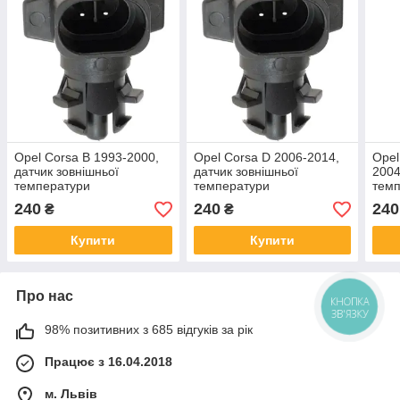
Opel Corsa B 1993-2000,
Opel Corsa D 2006-2014,
Opel
датчик зовнішньої
датчик зовнішньої
2004
температури
температури
тем
240
240
240
₴
₴
Купити
Купити
Про нас
КНОПКА
ЗВ'ЯЗКУ
98% позитивних з 685 відгуків за рік
Працює з 16.04.2018
м. Львів