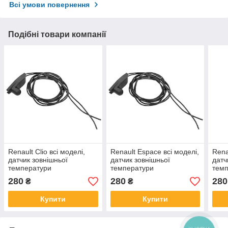
Всі умови повернення
Подібні товари компанії
Renault Clio всі моделі,
Renault Espace всі моделі,
Rena
датчик зовнішньої
датчик зовнішньої
датч
температури
температури
тем
280
280
280
₴
₴
Купити
Купити