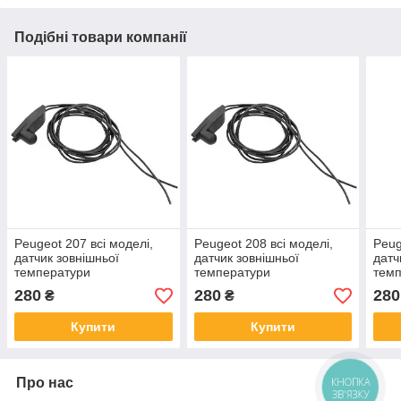
Подібні товари компанії
Peugeot 207 всі моделі,
Peugeot 208 всі моделі,
Peug
датчик зовнішньої
датчик зовнішньої
датч
температури
температури
тем
280
280
280
₴
₴
Купити
Купити
Про нас
КНОПКА
ЗВ'ЯЗКУ