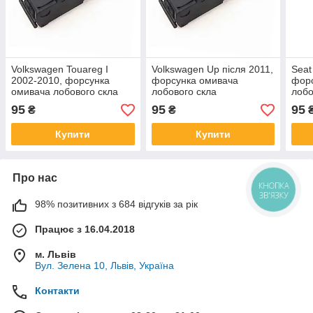
Volkswagen Touareg I
Volkswagen Up після 2011,
Seat
2002-2010, форсунка
форсунка омивача
фор
омивача лобового скла
лобового скла
лобо
95
95
95
₴
₴
Купити
Купити
Про нас
КНОПКА
ЗВ'ЯЗКУ
98% позитивних з 684 відгуків за рік
Працює з 16.04.2018
м. Львів
Вул. Зелена 10, Львів, Україна
Контакти