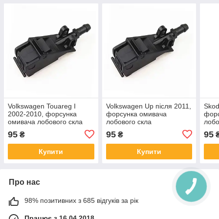
Volkswagen Touareg I
Volkswagen Up після 2011,
Skod
2002-2010, форсунка
форсунка омивача
фор
омивача лобового скла
лобового скла
лобо
95
95
95
₴
₴
Купити
Купити
Про нас
98% позитивних з 685 відгуків за рік
Працює з 16.04.2018