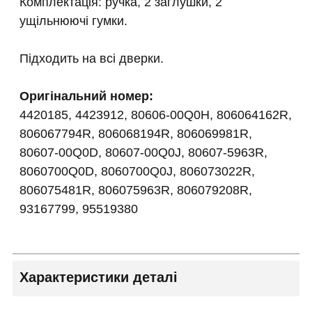
Комплектація: ручка, 2 заглушки, 2
ущільнюючі гумки.
Підходить на всі дверки.
Оригінальний номер:
4420185, 4423912, 80606-00Q0H, 806064162R,
806067794R, 806068194R, 806069981R,
80607-00Q0D, 80607-00Q0J, 80607-5963R,
8060700Q0D, 8060700Q0J, 806073022R,
806075481R, 806075963R, 806079208R,
93167799, 95519380
Характеристики деталі