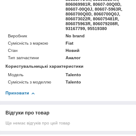
806069981R, 80607-00Q0D,
80607-00Q0J, 80607-5963R,
8060700Q0D, 8060700Q0J,
806073022R, 806075481R,
806075963R, 806079208R,
93167799, 95519380
Виробник
No brand
Сумісність з маркою
Fiat
Стан
Новий
Тип запчастини
Аналог
Користувальницькі характеристики
Мoдель
Talento
Сумісність з моделлю
Talento
Приховати
Відгуки про товар
Ще немає відгуків про цей товар