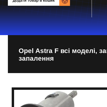
Додати товар в кошик
Opel Astra F всі моделі, з
запалення