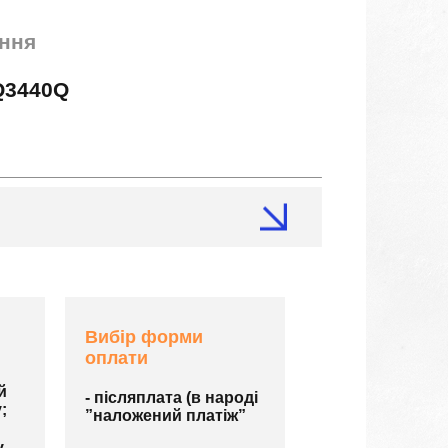
ння
Q3440Q
Вибір форми
оплати
й
- післяплата (в народі
;
”наложений платіж”
у