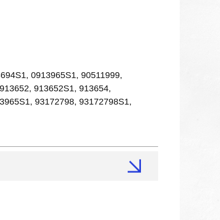
694S1, 0913965S1, 90511999,
913652, 913652S1, 913654,
13965S1, 93172798, 93172798S1,