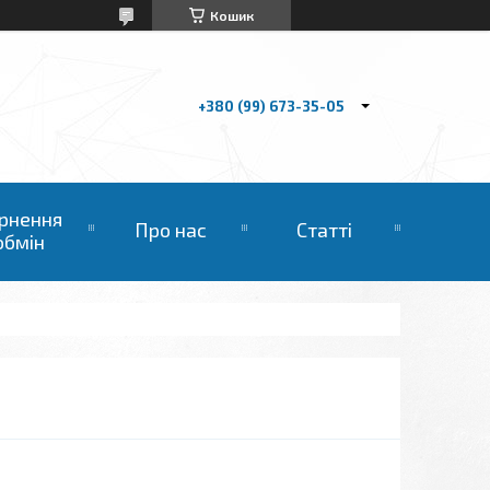
Кошик
+380 (99) 673-35-05
рнення
Про нас
Статті
обмін