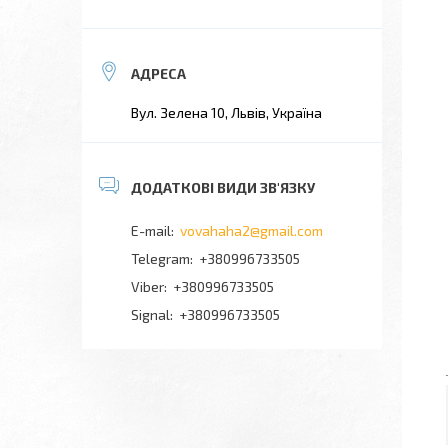
Вул. Зелена 10, Львів, Україна
vovahaha2@gmail.com
+380996733505
+380996733505
Signal
+380996733505