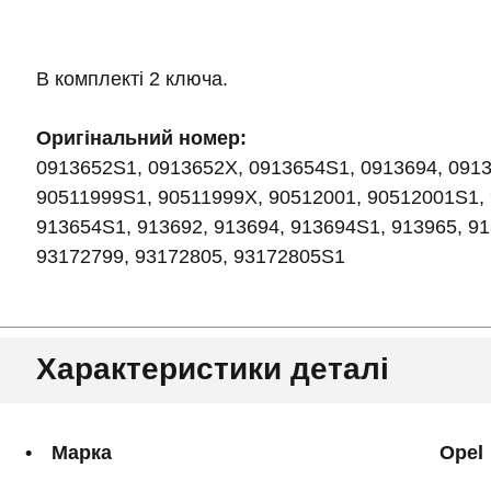
В комплекті 2 ключа.
Оригінальний номер:
0913652S1, 0913652X, 0913654S1, 0913694, 0913
90511999S1, 90511999X, 90512001, 90512001S1, 
913654S1, 913692, 913694, 913694S1, 913965, 9
93172799, 93172805, 93172805S1
Характеристики деталі
Марка
Opel