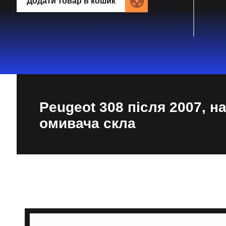
Додати товар в кошик
Peugeot 308 після 2007, н
омивача скла