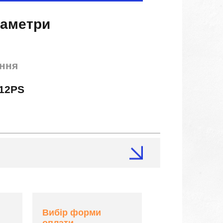
раметри
ння
12PS
Вибір форми