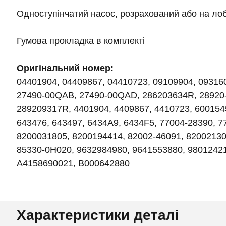
Одноступінчатий насос, розрахований або на лоб
Гумова прокладка в комплекті
Оригінальний номер:
04401904, 04409867, 04410723, 09109904, 09316
27490-00QAB, 27490-00QAD, 286203634R, 28920
289209317R, 4401904, 4409867, 4410723, 600154
643476, 643497, 6434A9, 6434F5, 77004-28390, 
8200031805, 8200194414, 82002-46091, 82002130
85330-0H020, 9632984980, 9641553880, 98012421
A4158690021, B000642880
Характеристики деталі