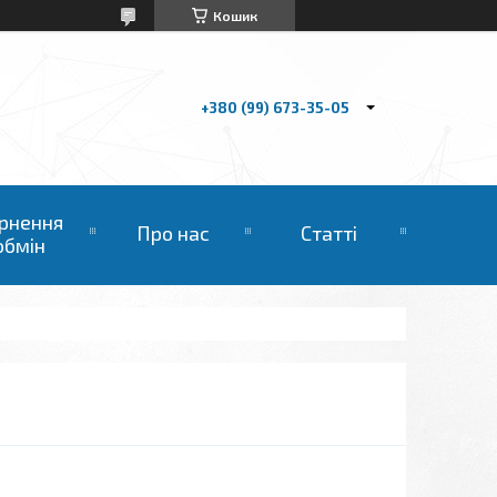
Кошик
+380 (99) 673-35-05
рнення
Про нас
Статті
обмін