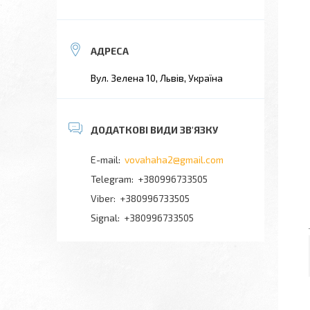
Вул. Зелена 10, Львів, Україна
vovahaha2@gmail.com
+380996733505
+380996733505
Signal
+380996733505