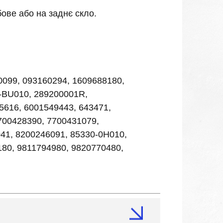
ове або на заднє скло.
0099, 093160294, 1609688180,
-BU010, 289200001R,
5616, 6001549443, 643471,
7700428390, 7700431079,
41, 8200246091, 85330-0H010,
80, 9811794980, 9820770480,