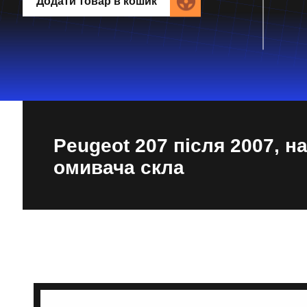
Додати товар в кошик
Peugeot 207 після 2007, н
омивача скла