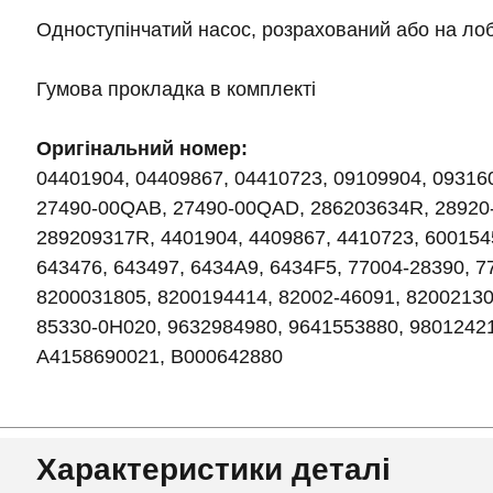
Одноступінчатий насос, розрахований або на лоб
Гумова прокладка в комплекті
Оригінальний номер:
04401904, 04409867, 04410723, 09109904, 09316
27490-00QAB, 27490-00QAD, 286203634R, 28920
289209317R, 4401904, 4409867, 4410723, 600154
643476, 643497, 6434A9, 6434F5, 77004-28390, 
8200031805, 8200194414, 82002-46091, 82002130
85330-0H020, 9632984980, 9641553880, 98012421
A4158690021, B000642880
Характеристики деталі