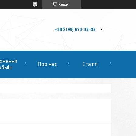
Кошик
+380 (99) 673-35-05
рнення
Про нас
Статті
обмін