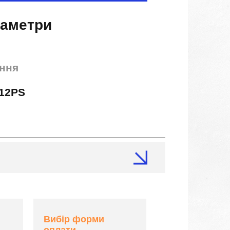
раметри
ння
12PS
Вибір форми