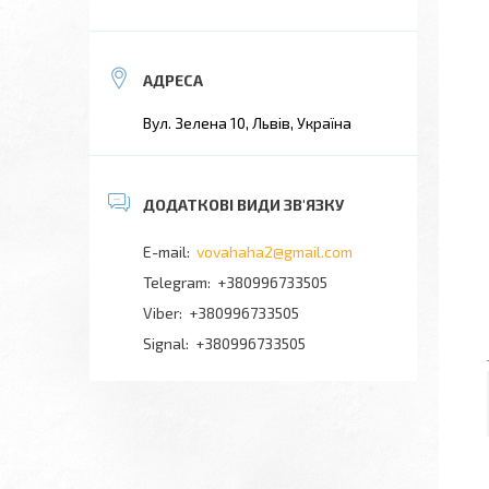
Вул. Зелена 10, Львів, Україна
vovahaha2@gmail.com
+380996733505
+380996733505
Signal
+380996733505