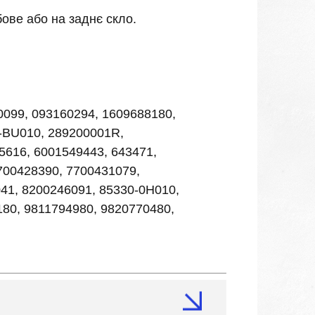
ове або на заднє скло.
0099, 093160294, 1609688180,
-BU010, 289200001R,
5616, 6001549443, 643471,
7700428390, 7700431079,
41, 8200246091, 85330-0H010,
80, 9811794980, 9820770480,