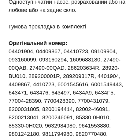
Одноступінчатий насос, розрахований або на
лобове або на заднє скло.
Гумова прокладка в комплекті
Оригінальний номер:
04401904, 04409867, 04410723, 09109904,
093160099, 093160294, 1609688180, 27490-
00QAB, 27490-00QAD, 286203634R, 28920-
BU010, 289200001R, 289209317R, 4401904,
4409867, 4410723, 6001545616, 6001549443,
643471, 643476, 643497, 6434A9, 6434F5,
77004-28390, 7700428390, 7700431079,
8200031805, 8200194414, 82002-46091,
8200213041, 8200246091, 85330-0H010,
85330-0H020, 9632984980, 9641553880,
9801242180, 9811794980, 9820770480,