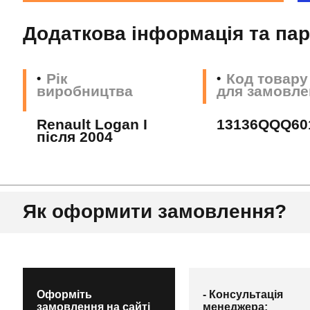
Додаткова інформація та па
Рік
Код товару
виробництва
для замовле
Renault Logan I
13136QQQ60
після 2004
Як оформити замовлення?
Оформіть
- Консультація
замовлення на сайті
менеджера;