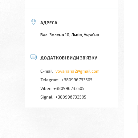
Вул. Зелена 10, Львів, Україна
vovahaha2@gmail.com
+380996733505
+380996733505
Signal
+380996733505