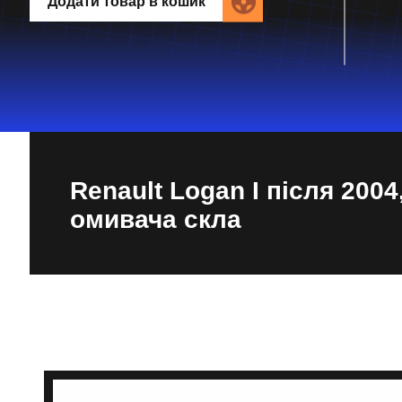
Додати товар в кошик
Renault Logan I після 2004
омивача скла