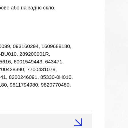
ове або на заднє скло.
0099, 093160294, 1609688180,
-BU010, 289200001R,
5616, 6001549443, 643471,
7700428390, 7700431079,
41, 8200246091, 85330-0H010,
80, 9811794980, 9820770480,