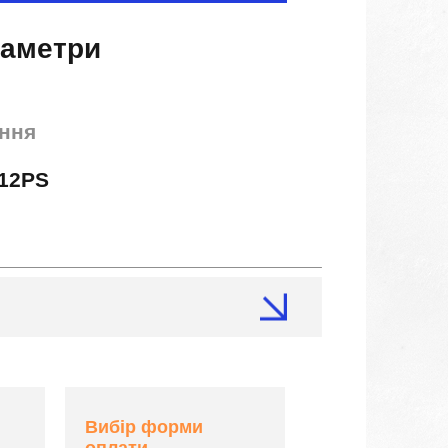
раметри
ння
12PS
Вибір форми