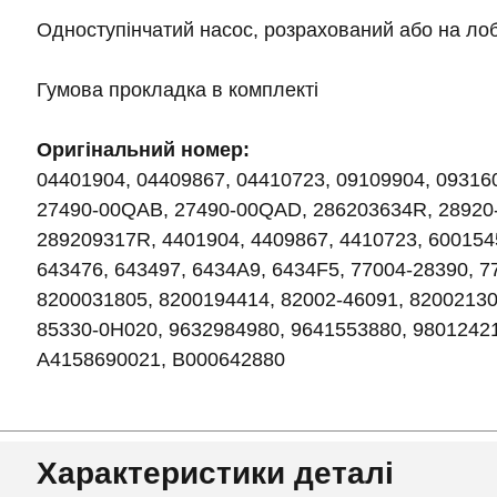
Одноступінчатий насос, розрахований або на лоб
Гумова прокладка в комплекті
Оригінальний номер:
04401904, 04409867, 04410723, 09109904, 09316
27490-00QAB, 27490-00QAD, 286203634R, 28920
289209317R, 4401904, 4409867, 4410723, 600154
643476, 643497, 6434A9, 6434F5, 77004-28390, 
8200031805, 8200194414, 82002-46091, 82002130
85330-0H020, 9632984980, 9641553880, 98012421
A4158690021, B000642880
Характеристики деталі