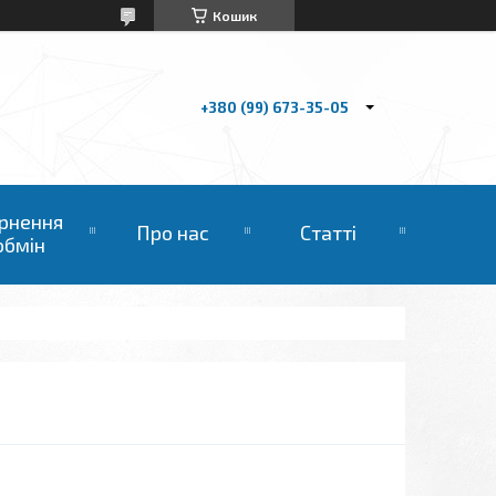
Кошик
+380 (99) 673-35-05
рнення
Про нас
Статті
обмін