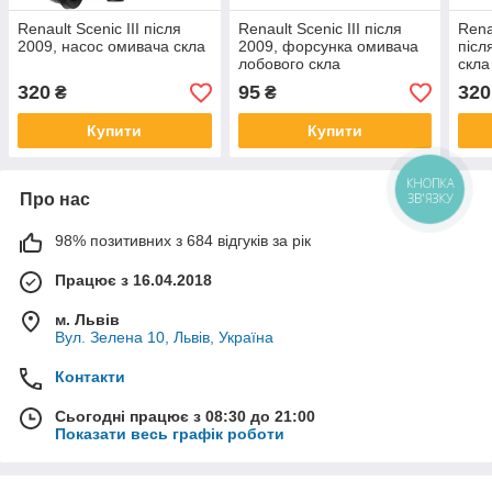
Renault Scenic III після
Renault Scenic III після
Rena
2009, насос омивача скла
2009, форсунка омивача
післ
лобового скла
скла
320
95
320
₴
₴
Купити
Купити
КНОПКА
ЗВ'ЯЗКУ
Про нас
98% позитивних з 684 відгуків за рік
Працює з 16.04.2018
м. Львів
Вул. Зелена 10, Львів, Україна
Контакти
Сьогодні працює з 08:30 до 21:00
Показати весь графік роботи