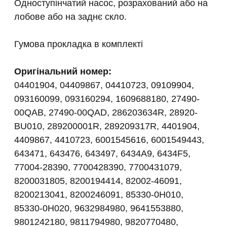
Одноступінчатий насос, розрахований або на
лобове або на заднє скло.
Гумова прокладка в комплекті
Оригінальний номер:
04401904, 04409867, 04410723, 09109904,
093160099, 093160294, 1609688180, 27490-
00QAB, 27490-00QAD, 286203634R, 28920-
BU010, 289200001R, 289209317R, 4401904,
4409867, 4410723, 6001545616, 6001549443,
643471, 643476, 643497, 6434A9, 6434F5,
77004-28390, 7700428390, 7700431079,
8200031805, 8200194414, 82002-46091,
8200213041, 8200246091, 85330-0H010,
85330-0H020, 9632984980, 9641553880,
9801242180, 9811794980, 9820770480,