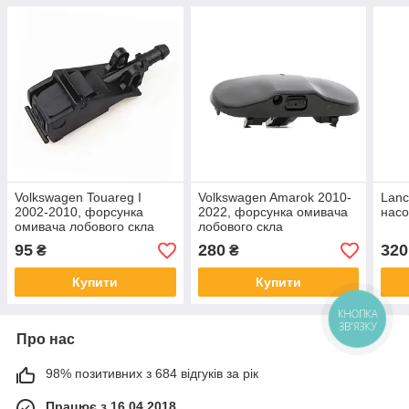
Volkswagen Touareg I
Volkswagen Amarok 2010-
Lanc
2002-2010, форсунка
2022, форсунка омивача
насо
омивача лобового скла
лобового скла
95
280
320
₴
₴
Купити
Купити
КНОПКА
ЗВ'ЯЗКУ
Про нас
98% позитивних з 684 відгуків за рік
Працює з 16.04.2018