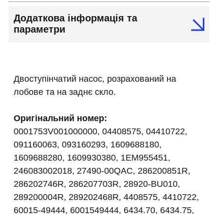
Додаткова інформація та
параметри
Двоступінчатий насос, розрахований на
лобове та на заднє скло.
Оригінальний номер:
0001753V001000000, 04408575, 04410722,
091160063, 093160293, 1609688180,
1609688280, 1609930380, 1EM955451,
246083002018, 27490-00QAC, 286200851R,
286202746R, 286207703R, 28920-BU010,
289200004R, 289202468R, 4408575, 4410722,
60015-49444, 6001549444, 6434.70, 6434.75,