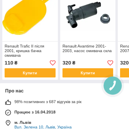
Renault Trafic II після
Renault Avantime 2001-
Rena
2001, кришка бачка
2003, насос омивача скла
2007
омивача
110
320
320
₴
₴
Купити
Купити
Про нас
98% позитивних з 687 відгуків за рік
Працює з 16.04.2018
м. Львів
Вул. Зелена 10, Львів, Україна