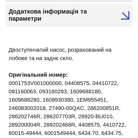
Додаткова інформація та
параметри
Двоступінчатий насос, розрахований на
лобове та на заднє скло.
Оригінальний номер:
0001753V001000000, 04408575, 04410722,
091160063, 093160293, 1609688180,
1609688280, 1609930380, 1EM955451,
246083002018, 27490-00QAC, 286200851R,
286202746R, 286207703R, 28920-BU010,
289200004R, 289202468R, 4408575, 4410722,
60015-49444, 6001549444, 6434.70, 6434.75,