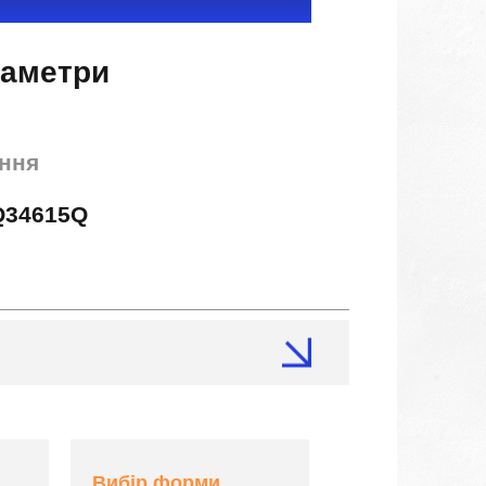
раметри
ння
Q34615Q
Вибір форми