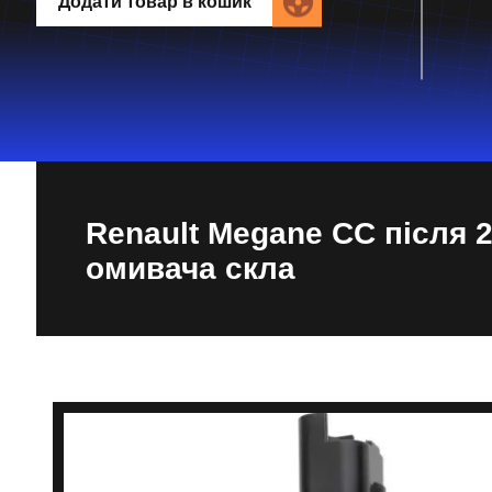
Додати товар в кошик
Renault Megane CC після 2
омивача скла