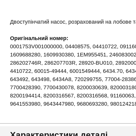
Двоступінчатий насос, розрахований на лобове т
Оригінальний номер:
0001753V001000000, 04408575, 04410722, 09116
1609688280, 1609930380, 1EM955451, 24608300
286202746R, 286207703R, 28920-BU010, 2892000
4410722, 60015-49444, 6001549444, 6434.70, 6434
643492, 643498, 6434A8, 720299755, 77004-2838
7700428390, 7700430078, 8200030639, 820003180
8200194414, 8200316567, 8200316568, 91160063,
9641553980, 9643447980, 9680693280, 98012421
Характеристики деталі