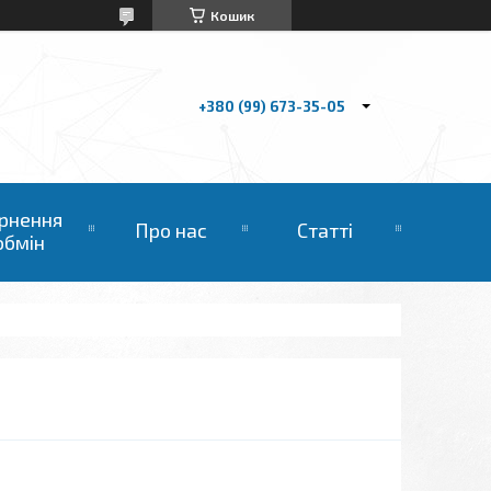
Кошик
+380 (99) 673-35-05
рнення
Про нас
Статті
обмін