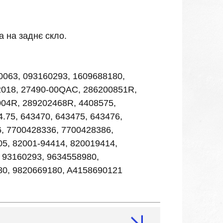
а на заднє скло.
0063, 093160293, 1609688180,
2018, 27490-00QAC, 286200851R,
04R, 289202468R, 4408575,
.75, 643470, 643475, 643476,
6, 7700428336, 7700428386,
5, 82001-94414, 820019414,
 93160293, 9634558980,
80, 9820669180, A4158690121