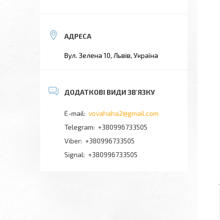
Вул. Зелена 10, Львів, Україна
vovahaha2@gmail.com
+380996733505
+380996733505
Signal
+380996733505