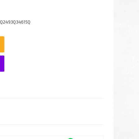
9Q2493Q34615Q