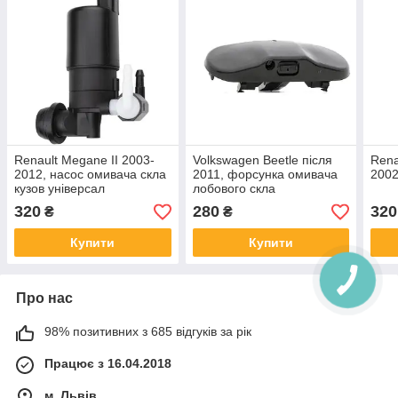
Renault Megane II 2003-
Volkswagen Beetle після
Rena
2012, насос омивача скла
2011, форсунка омивача
2002
кузов універсал
лобового скла
320
280
320
₴
₴
Купити
Купити
Про нас
98% позитивних з 685 відгуків за рік
Працює з 16.04.2018
м. Львів