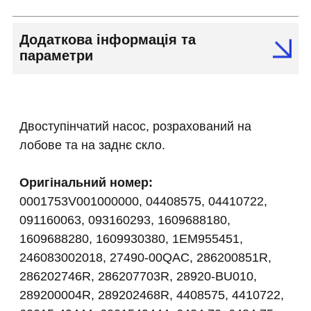
Додаткова інформація та
параметри
Двоступінчатий насос, розрахований на
лобове та на заднє скло.
Оригінальний номер:
0001753V001000000, 04408575, 04410722,
091160063, 093160293, 1609688180,
1609688280, 1609930380, 1EM955451,
246083002018, 27490-00QAC, 286200851R,
286202746R, 286207703R, 28920-BU010,
289200004R, 289202468R, 4408575, 4410722,