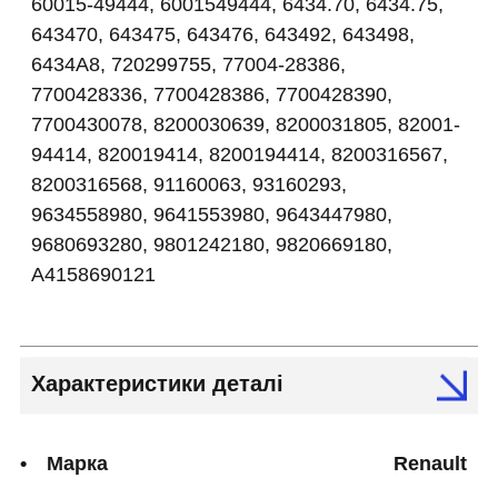
60015-49444, 6001549444, 6434.70, 6434.75,
643470, 643475, 643476, 643492, 643498,
6434A8, 720299755, 77004-28386,
7700428336, 7700428386, 7700428390,
7700430078, 8200030639, 8200031805, 82001-
94414, 820019414, 8200194414, 8200316567,
8200316568, 91160063, 93160293,
9634558980, 9641553980, 9643447980,
9680693280, 9801242180, 9820669180,
A4158690121
Характеристики деталі
Марка
Renault