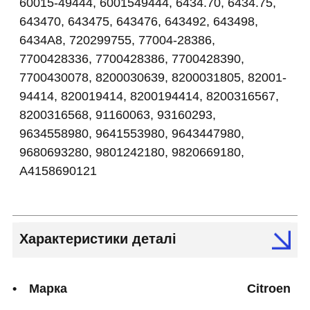
60015-49444, 6001549444, 6434.70, 6434.75,
643470, 643475, 643476, 643492, 643498,
6434A8, 720299755, 77004-28386,
7700428336, 7700428386, 7700428390,
7700430078, 8200030639, 8200031805, 82001-
94414, 820019414, 8200194414, 8200316567,
8200316568, 91160063, 93160293,
9634558980, 9641553980, 9643447980,
9680693280, 9801242180, 9820669180,
A4158690121
Характеристики деталі
Марка
Citroen