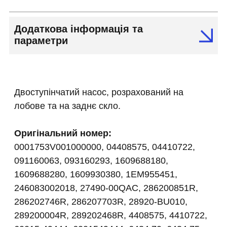
Додаткова інформація та
параметри
Двоступінчатий насос, розрахований на
лобове та на заднє скло.
Оригінальний номер:
0001753V001000000, 04408575, 04410722,
091160063, 093160293, 1609688180,
1609688280, 1609930380, 1EM955451,
246083002018, 27490-00QAC, 286200851R,
286202746R, 286207703R, 28920-BU010,
289200004R, 289202468R, 4408575, 4410722,