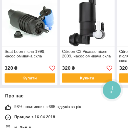
Seat Leon після 1999,
Citroen C3 Picasso після
Citr
насос омивача скла
2009, насос омивача скла
післ
скла
320
320
320
₴
₴
Купити
Купити
КНОПКА
ЗВ'ЯЗКУ
Про нас
98% позитивних з 685 відгуків за рік
Працює з 16.04.2018
м. Львів