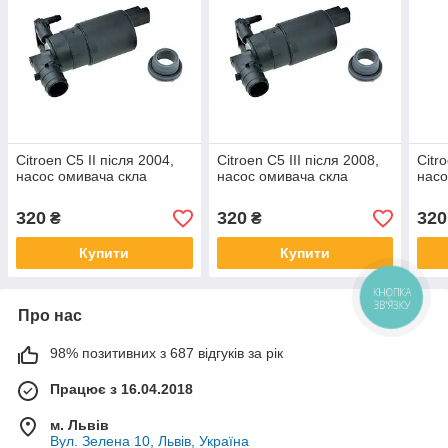
Citroen C5 II після 2004,
Citroen C5 III після 2008,
Citr
насос омивача скла
насос омивача скла
насо
320
320
320
₴
₴
Купити
Купити
КНОПКА
ЗВ'ЯЗКУ
Про нас
98% позитивних з 687 відгуків за рік
Працює з 16.04.2018
м. Львів
Вул. Зелена 10, Львів, Україна