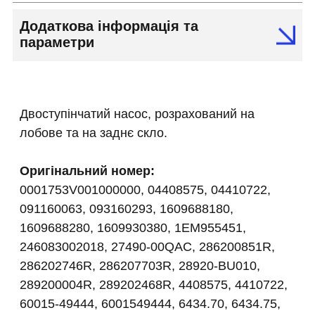
Додаткова інформація та
параметри
Двоступінчатий насос, розрахований на
лобове та на заднє скло.
Оригінальний номер:
0001753V001000000, 04408575, 04410722,
091160063, 093160293, 1609688180,
1609688280, 1609930380, 1EM955451,
246083002018, 27490-00QAC, 286200851R,
286202746R, 286207703R, 28920-BU010,
289200004R, 289202468R, 4408575, 4410722,
60015-49444, 6001549444, 6434.70, 6434.75,