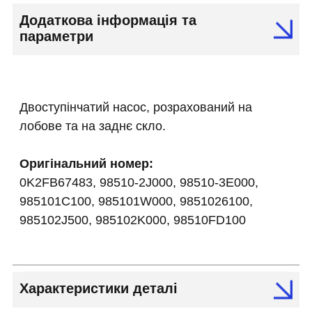
Додаткова інформація та
параметри
Двоступінчатий насос, розрахований на
лобове та на заднє скло.
Оригінальний номер:
0K2FB67483, 98510-2J000, 98510-3E000,
985101C100, 985101W000, 9851026100,
985102J500, 985102K000, 98510FD100
Характеристики деталі