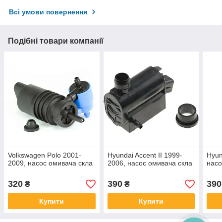
Всі умови повернення
Подібні товари компанії
Volkswagen Polo 2001-
Hyundai Accent II 1999-
Hyun
2009, насос омивача скла
2006, насос омивача скла
насо
320
390
390
₴
₴
Купити
Купити