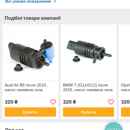
Всі умови повернення
Подібні товари компанії
Audi A4 B9 після 2015,
BMW 7 (G11/G12) після
Opel
насос омивача скла
2015, насос омивача скла
насо
320
320
320
₴
₴
Купити
Купити