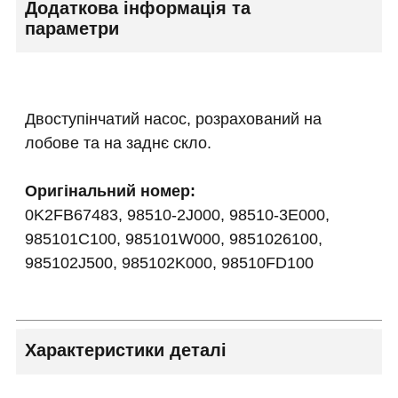
Додаткова інформація та
параметри
Двоступінчатий насос, розрахований на
лобове та на заднє скло.
Оригінальний номер:
0K2FB67483, 98510-2J000, 98510-3E000,
985101C100, 985101W000, 9851026100,
985102J500, 985102K000, 98510FD100
Характеристики деталі