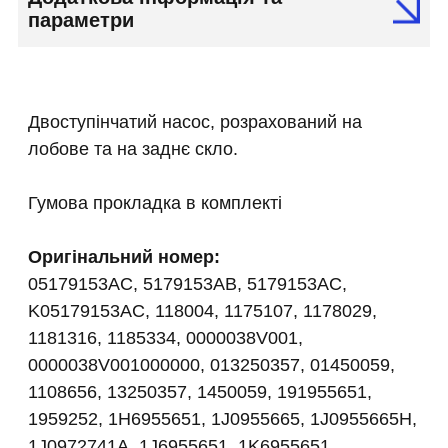
параметри
Двоступінчатий насос, розрахований на
лобове та на заднє скло.
Гумова прокладка в комплекті
Оригінальний номер:
05179153AC, 5179153AB, 5179153AC,
K05179153AC, 118004, 1175107, 1178029,
1181316, 1185334, 0000038V001,
0000038V001000000, 013250357, 01450059,
1108656, 13250357, 1450059, 191955651,
1959252, 1H6955651, 1J0955665, 1J0955665H,
1J0972741A, 1J6955651, 1K6955651,