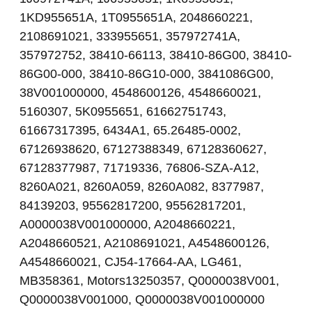
1KD955651A, 1T0955651A, 2048660221,
2108691021, 333955651, 357972741A,
357972752, 38410-66113, 38410-86G00, 38410-
86G00-000, 38410-86G10-000, 3841086G00,
38V001000000, 4548600126, 4548660021,
5160307, 5K0955651, 61662751743,
61667317395, 6434A1, 65.26485-0002,
67126938620, 67127388349, 67128360627,
67128377987, 71719336, 76806-SZA-A12,
8260A021, 8260A059, 8260A082, 8377987,
84139203, 95562817200, 95562817201,
A0000038V001000000, A2048660221,
A2048660521, A2108691021, A4548600126,
A4548660021, CJ54-17664-AA, LG461,
MB358361, Motors13250357, Q0000038V001,
Q0000038V001000, Q0000038V001000000