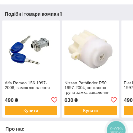
Подібні товари компанії
Alfa Romeo 156 1997-
Nissan Pathfinder R50
Fiat
2006, замок запалення
1997-2004, контактна
1997
група замка запалення
490
630
490
₴
₴
Купити
Купити
Про нас
КНОПКА
ЗВ'ЯЗКУ