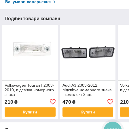
Всі умови повернення
Подібні товари компанії
Volkswagen Touran I 2003-
Audi A3 2003-2012,
Volk
2010, підсвітка номерного
підсвітка номерного знака
підс
знака
, комплект 2 шт.
210
470
210
₴
₴
Купити
Купити