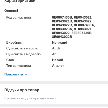
Характеристики
Основні
Код запчастини
8E0807430B, 8E0943021,
8E0943021B, 8E0943022,
8E0943022B, 8E0807430A,
8E0943023A, 8T0943021,
8E0943022, 8E0807430B,
8E0943022B
Виробник
No brand
Сумісність з маркою
Audi
Сумісність з моделлю
A5
Стан
Новий
Тип запчастини
Аналог
Приховати
Відгуки про товар
Ще немає відгуків про цей товар