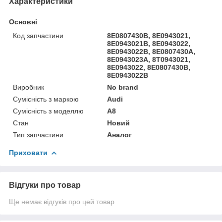
Характеристики
Основні
Код запчастини
8E0807430B, 8E0943021,
8E0943021B, 8E0943022,
8E0943022B, 8E0807430A,
8E0943023A, 8T0943021,
8E0943022, 8E0807430B,
8E0943022B
Виробник
No brand
Сумісність з маркою
Audi
Сумісність з моделлю
A8
Стан
Новий
Тип запчастини
Аналог
Приховати
Відгуки про товар
Ще немає відгуків про цей товар