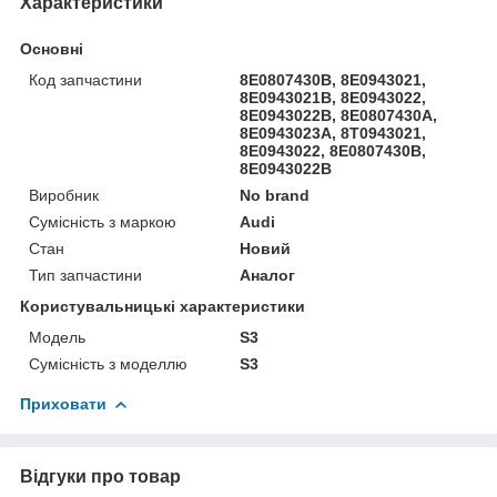
Характеристики
Основні
Код запчастини
8E0807430B, 8E0943021,
8E0943021B, 8E0943022,
8E0943022B, 8E0807430A,
8E0943023A, 8T0943021,
8E0943022, 8E0807430B,
8E0943022B
Виробник
No brand
Сумісність з маркою
Audi
Стан
Новий
Тип запчастини
Аналог
Користувальницькі характеристики
Мoдель
S3
Сумісність з моделлю
S3
Приховати
Відгуки про товар