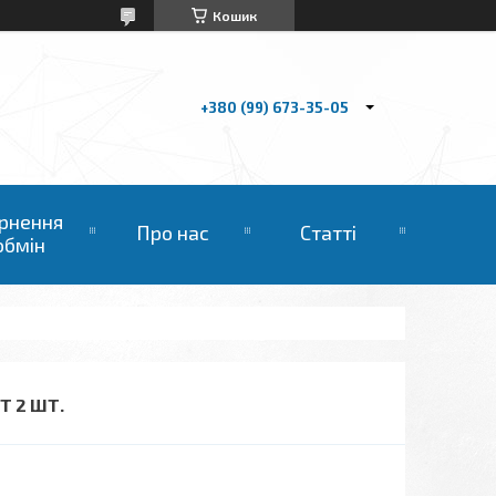
Кошик
+380 (99) 673-35-05
рнення
Про нас
Статті
обмін
Т 2 ШТ.