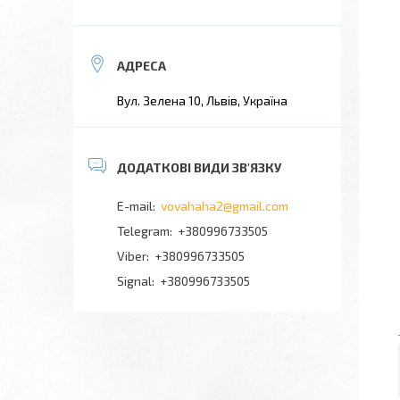
Вул. Зелена 10, Львів, Україна
vovahaha2@gmail.com
+380996733505
+380996733505
Signal
+380996733505