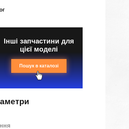
ог
Інші запчастини для
цієї моделі
Пошук в каталозі
раметри
ння