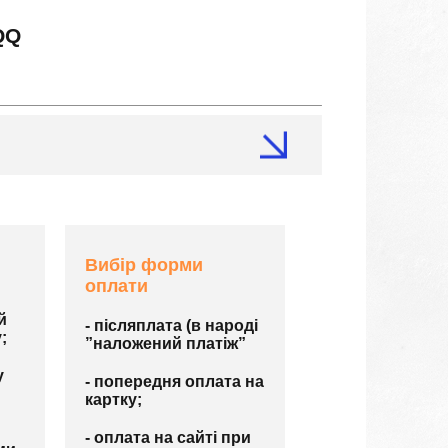
QQ
Вибір форми
оплати
й
- післяплата (в народі
;
”наложений платіж”
у
- попередня оплата на
картку;
- оплата на сайті при