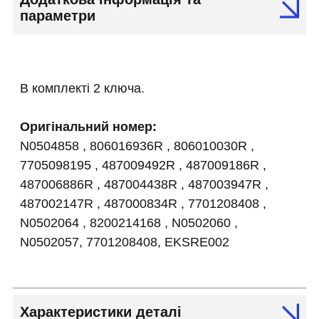
параметри
В комплекті 2 ключа.
Оригінальний номер:
N0504858 , 806016936R , 806010030R ,
7705098195 , 487009492R , 487009186R ,
487006886R , 487004438R , 487003947R ,
487002147R , 487000834R , 7701208408 ,
N0502064 , 8200214168 , N0502060 ,
N0502057, 7701208408, EKSRE002
Характеристики деталі