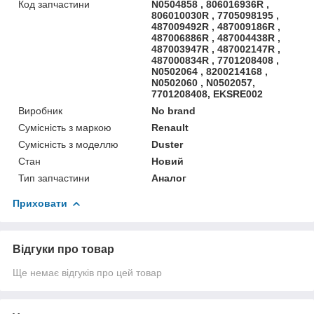
Код запчастини
N0504858 , 806016936R ,
806010030R , 7705098195 ,
487009492R , 487009186R ,
487006886R , 487004438R ,
487003947R , 487002147R ,
487000834R , 7701208408 ,
N0502064 , 8200214168 ,
N0502060 , N0502057,
7701208408, EKSRE002
Виробник
No brand
Сумісність з маркою
Renault
Сумісність з моделлю
Duster
Стан
Новий
Тип запчастини
Аналог
Приховати
Відгуки про товар
Ще немає відгуків про цей товар