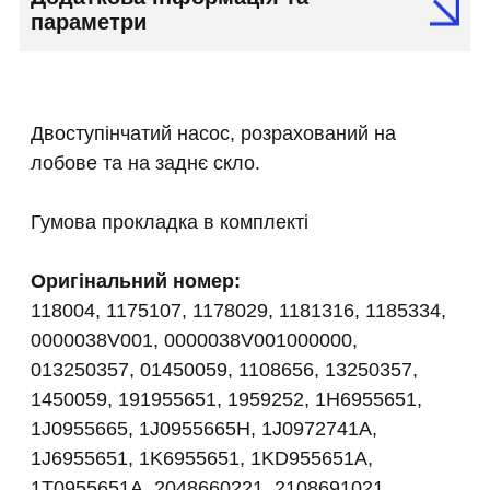
параметри
Двоступінчатий насос, розрахований на
лобове та на заднє скло.
Гумова прокладка в комплекті
Оригінальний номер:
118004, 1175107, 1178029, 1181316, 1185334,
0000038V001, 0000038V001000000,
013250357, 01450059, 1108656, 13250357,
1450059, 191955651, 1959252, 1H6955651,
1J0955665, 1J0955665H, 1J0972741A,
1J6955651, 1K6955651, 1KD955651A,
1T0955651A, 2048660221, 2108691021,