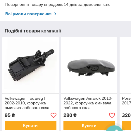
Повернення товару впродовж 14 днів за домовленістю
Всі умови повернення
Подібні товари компанії
Volkswagen Touareg I
Volkswagen Amarok 2010-
Pors
2002-2010, форсунка
2022, форсунка омивача
2017
омивача лобового скла
лобового скла
95
280
320
₴
₴
Купити
Купити