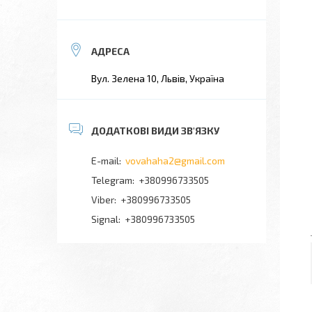
Вул. Зелена 10, Львів, Україна
vovahaha2@gmail.com
+380996733505
+380996733505
Signal
+380996733505