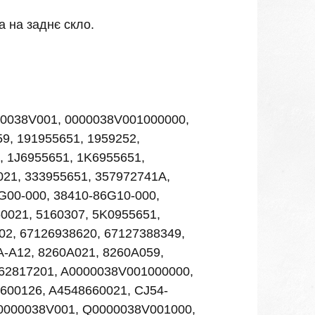
а на заднє скло.
000038V001, 0000038V001000000,
59, 191955651, 1959252,
, 1J6955651, 1K6955651,
21, 333955651, 357972741A,
G00-000, 38410-86G10-000,
0021, 5160307, 5K0955651,
02, 67126938620, 67127388349,
A-A12, 8260A021, 8260A059,
562817201, A0000038V001000000,
600126, A4548660021, CJ54-
Q0000038V001, Q0000038V001000,