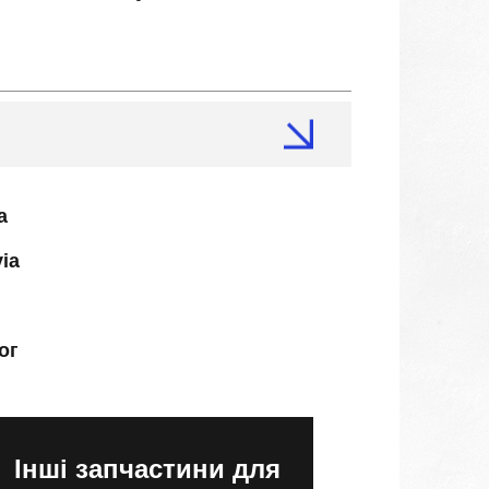
a
ia
ог
Інші запчастини для