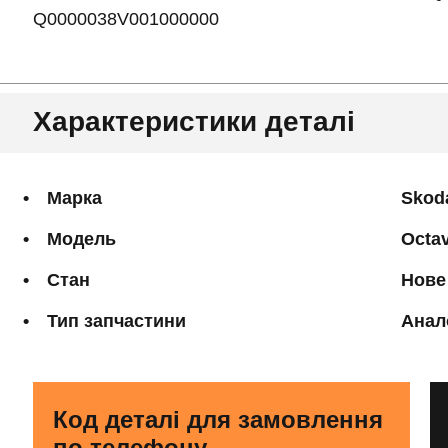
Q0000038V001000000
Характеристики деталі
Марка
Skod
Модель
Octav
Стан
Нове
Тип запчастини
Анал
Код деталі для замовлення
по телефону