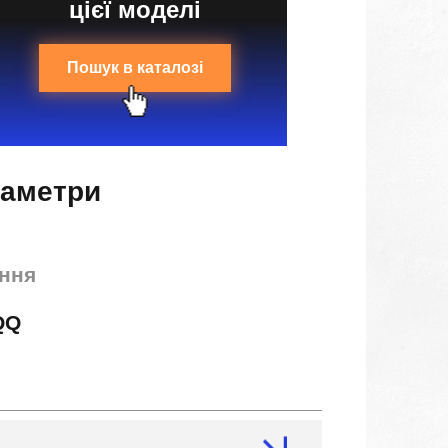
цієї моделі
Пошук в каталозі
раметри
ння
QQ