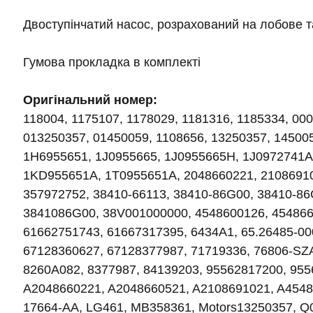
Двоступінчатий насос, розрахований на лобове т
Гумова прокладка в комплекті
Оригінальний номер:
118004, 1175107, 1178029, 1181316, 1185334, 0
013250357, 01450059, 1108656, 13250357, 14500
1H6955651, 1J0955665, 1J0955665H, 1J0972741A
1KD955651A, 1T0955651A, 2048660221, 21086910
357972752, 38410-66113, 38410-86G00, 38410-86
3841086G00, 38V001000000, 4548600126, 454866
61662751743, 61667317395, 6434A1, 65.26485-00
67128360627, 67128377987, 71719336, 76806-SZ
8260A082, 8377987, 84139203, 95562817200, 95
A2048660221, A2048660521, A2108691021, A4548
17664-AA, LG461, MB358361, Motors13250357, 