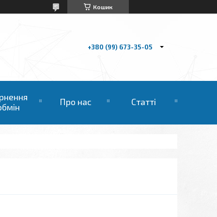
Кошик
+380 (99) 673-35-05
рнення
Про нас
Статті
обмін