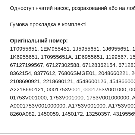
Одноступінчатий насос, розрахований або на лоб
Гумова прокладка в комплекті
Оригінальний номер:
1T0955651, 1EM955451, 1J5955651, 1J6955651, 
1K6955651, 1T0955651A, 1D6955651, 1199567, 15
67127199567, 67127302588, 67128362154, 67128
8362154, 8377612, 76806SMGE01, 2048660221, 2
2108690921, 2218690121, 4548600126, 45486600
A2218690121, 0001753V001, 0001753V001000, 0
01753V001000, 1753V001000, 1753V001000000, 
A0001753V001000000, A1753V001000, A1753V0010
8260A082, 1450059, 1450172, 13250357, 4319556