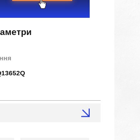
раметри
ння
Q13652Q