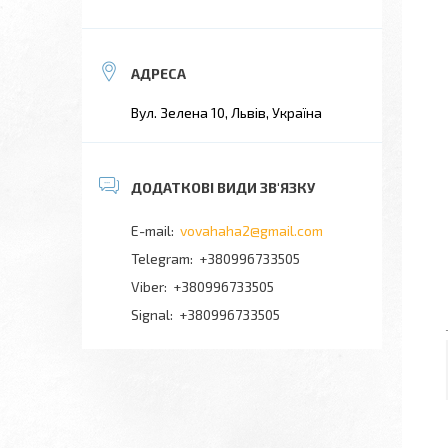
Вул. Зелена 10, Львів, Україна
vovahaha2@gmail.com
+380996733505
+380996733505
Signal
+380996733505