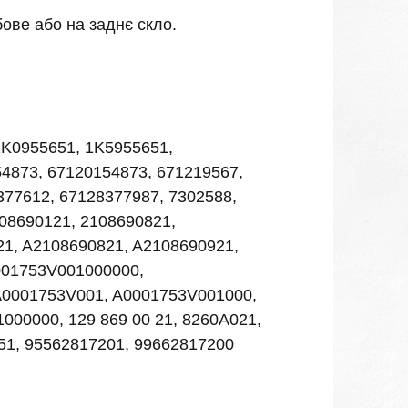
ове або на заднє скло.
1K0955651, 1K5955651,
4873, 67120154873, 671219567,
377612, 67128377987, 7302588,
08690121, 2108690821,
21, A2108690821, A2108690921,
001753V001000000,
A0001753V001, A0001753V001000,
00000, 129 869 00 21, 8260A021,
51, 95562817201, 99662817200