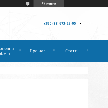
Кошик
+380 (99) 673-35-05
рнення
Про нас
Статті
обмін