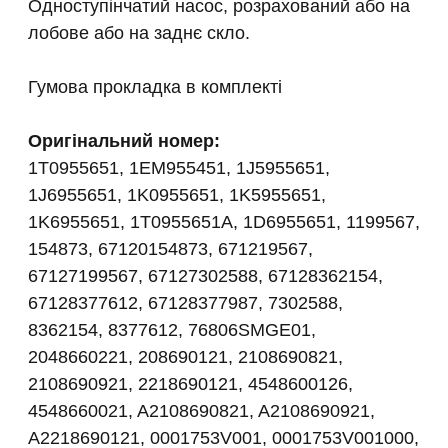
Одноступінчатий насос, розрахований або на
лобове або на заднє скло.
Гумова прокладка в комплекті
Оригінальний номер:
1T0955651, 1EM955451, 1J5955651,
1J6955651, 1K0955651, 1K5955651,
1K6955651, 1T0955651A, 1D6955651, 1199567,
154873, 67120154873, 671219567,
67127199567, 67127302588, 67128362154,
67128377612, 67128377987, 7302588,
8362154, 8377612, 76806SMGE01,
2048660221, 208690121, 2108690821,
2108690921, 2218690121, 4548600126,
4548660021, A2108690821, A2108690921,
A2218690121, 0001753V001, 0001753V001000,