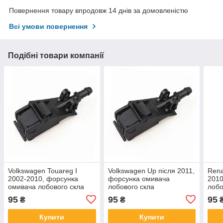
Повернення товару впродовж 14 днів за домовленістю
Всі умови повернення
Подібні товари компанії
Volkswagen Touareg I
Volkswagen Up після 2011,
Rena
2002-2010, форсунка
форсунка омивача
2010
омивача лобового скла
лобового скла
лобо
95
95
95
₴
₴
Купити
Купити