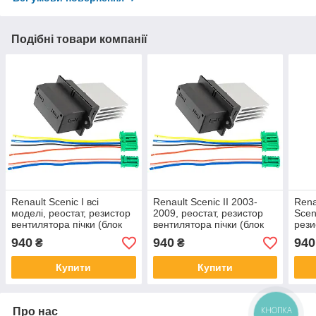
Подібні товари компанії
Renault Scenic I всі
Renault Scenic II 2003-
Rena
моделі, реостат, резистор
2009, реостат, резистор
Scen
вентилятора пічки (блок
вентилятора пічки (блок
рези
управління вентилятором)
управління вентилятором)
пічк
940
940
940
₴
₴
з роз'ємами
з роз'ємами
вент
роз'
Купити
Купити
Про нас
КНОПКА