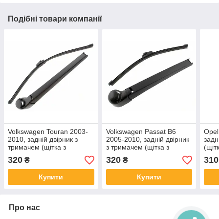
Подібні товари компанії
Volkswagen Touran 2003-
Volkswagen Passat B6
Opel
2010, задній двірник з
2005-2010, задній двірник
задн
тримачем (щітка з
з тримачем (щітка з
(щіт
щіткотримачем)
щіткотримачем) кузов
кузо
320
320
310
₴
₴
універсал
Купити
Купити
Про нас