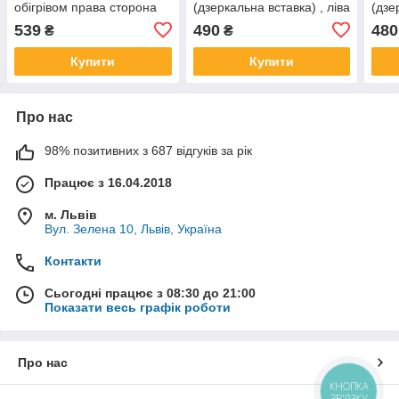
обігрівом права сторона
(дзеркальна вставка) , ліва
(дзе
сторона
стор
539
490
480
₴
₴
Купити
Купити
Про нас
98% позитивних з 687 відгуків за рік
Працює з 16.04.2018
м. Львів
Вул. Зелена 10, Львів, Україна
Контакти
Сьогодні працює з 08:30 до 21:00
Показати весь графік роботи
Про нас
КНОПКА
ЗВ'ЯЗКУ