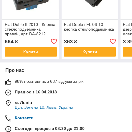
Fiat Doblo II 2010 - Кнопка
Fiat Doblo і FL 06-10
Fiat
стеклоподьемника
кнопка стеклоподьемника
дзер
правий, арт. DA-8212
елек
чорн
664
363
3 3
₴
₴
Купити
Купити
Про нас
98% позитивних з 687 відгуків за рік
Працює з 16.04.2018
м. Львів
Вул. Зелена 10, Львів, Україна
Контакти
Сьогодні працює з 08:30 до 21:00