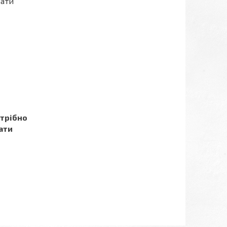
вати
отрібно
ати