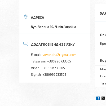
ХА
Вул. Зелена 10, Львів, Україна
Ос
Кро
vovahaha2@gmail.com
Ко
+380996733505
+380996733505
Мo
Signal
+380996733505
Ста
Тип