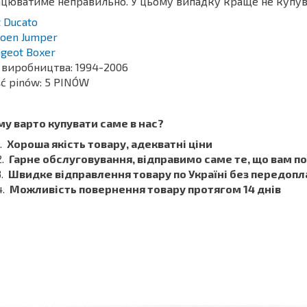
цюватиме неправильно. У цьому випадку краще не купу
t Ducato
roen Jumper
geot Boxer
 виробництва: 1994-2006
ść pinów: 5 PINÓW
у варто купувати саме в нас?
Хороша якість товару, адекватні ціни
Гарне обслуговування, відправимо саме те, що вам п
Швидке відправлення товару по Україні без передопл
Можливість повернення товару протягом 14 днів