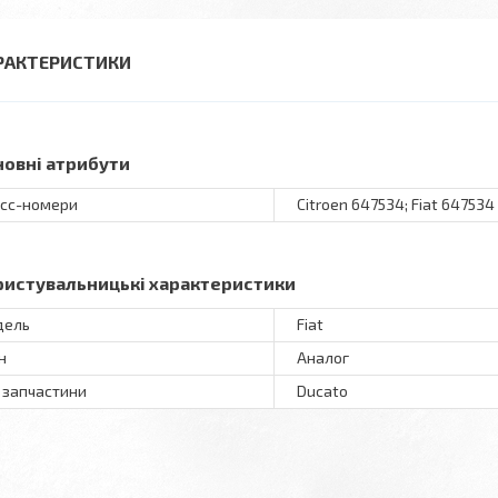
РАКТЕРИСТИКИ
новні атрибути
сс-номери
Citroen 647534; Fiat 647534
ристувальницькі характеристики
дель
Fiat
н
Аналог
 запчастини
Ducato