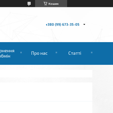
Кошик
+380 (99) 673-35-05
рнення
Про нас
Статті
обмін