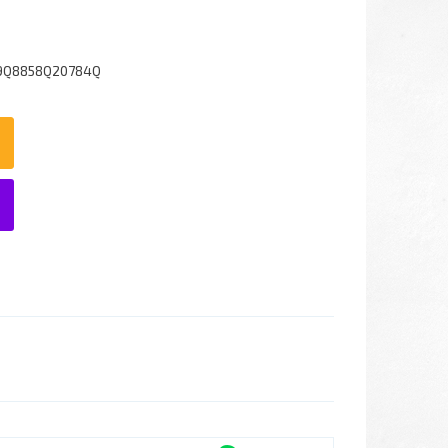
9Q8858Q20784Q