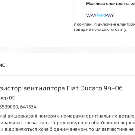
У компанії підключені електро
товар не покидаючи сайту.
зистор вентилятора Fiat Ducato 94-06
мер OE
5589080, 647534
га! вищевказані номери є номерами оригінальних деталей
инальных запчастин . Перед покупкою обов'язково порівня
и відрізняються хоча б одним знаком, то ця запчастина не