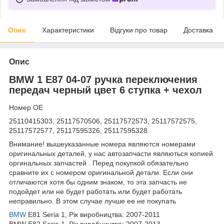
Опис
Характеристики
Відгуки про товар
Доставка
Опис
BMW 1 E87 04-07 ручка переключения
передач черный цвет 6 ступка + чехол
Номер OE
25110415303, 25117570506, 25117572573, 25117572575,
25117572577, 25117595326, 25117595328
Внимание! вышеуказанные номера являются номерами
оригинальных деталей, у нас автозапчасти являються копией
оргинальных запчастей . Перед покупкой обязательно
сравните их с номером оригинальной детали. Если они
отличаются хотя бы одним знаком, то эта запчасть не
подойдет или не будет работать или будет работать
неправильно. В этом случае лучше ее не покупать
BMW
E81 Seria 1, Рік виробництва: 2007-2011