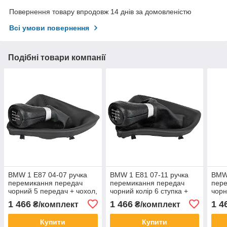
Повернення товару впродовж 14 днів за домовленістю
Всі умови повернення
Подібні товари компанії
BMW 1 E87 04-07 ручка
BMW 1 E81 07-11 ручка
BMW 
перемикання передач
перемикання передач
пер
чорний 5 передач + чохол,
чорний колір 6 ступка +
чорн
арт. DA-19050
чохол, арт. DA-19053
чохо
1 466
1 466
1 4
₴/комплект
₴/комплект
Купити
Купити