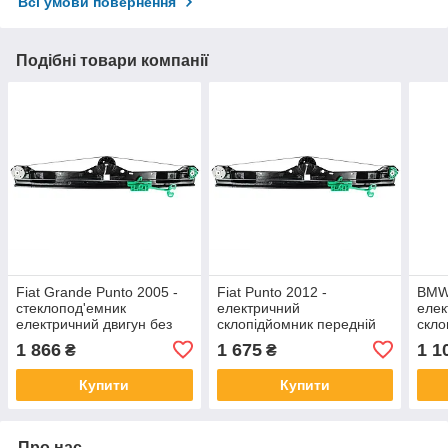
Всі умови повернення
Подібні товари компанії
Fiat Grande Punto 2005 -
Fiat Punto 2012 -
BMW 
стеклопод'емник
електричний
елек
електричний двигун без
склопідйомник передній
скло
передній лівий, арт. DA-
лівий (без двигуна), арт.
ліви
1 866
1 675
1 1
₴
₴
19319
DA-19320
Купити
Купити
Про нас