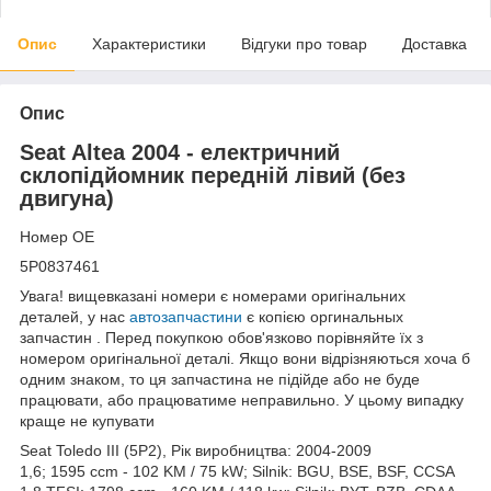
Опис
Характеристики
Відгуки про товар
Доставка
Опис
Seat Altea 2004 - електричний
склопідйомник передній лівий (без
двигуна)
Номер OE
5P0837461
Увага! вищевказані номери є номерами оригінальних
деталей, у нас
автозапчастини
є копією оргинальных
запчастин . Перед покупкою обов'язково порівняйте їх з
номером оригінальної деталі. Якщо вони відрізняються хоча б
одним знаком, то ця запчастина не підійде або не буде
працювати, або працюватиме неправильно. У цьому випадку
краще не купувати
Seat Toledo III (5P2), Рік виробництва: 2004-2009
1,6; 1595 ccm - 102 KM / 75 kW; Silnik: BGU, BSE, BSF, CCSA