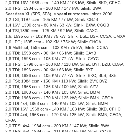
2,0 TDI 16V; 1968 ccm - 140 KM / 103 kW; Silnik: BKD, CFHC
2,0 TFSI; 1984 ccm - 200 KM / 147 kW; Silnik: BWA
Seat Altea XL (5P5, 5P8), моделі виготовлені після 2006
1,2 TSI; 1197 ccm - 105 KM / 77 kW; Silnik: CBZB
1,4 16V; 1390 ccm - 86 KM / 63 kW; Silnik: BXW, CGGB
1,4 TSI;1390 ccm - 125 KM / 92 kW; Silnik: CAXC
1,6; 1595 ccm - 102 KM / 75 kW; Silnik: BSE, BSF, CCSA, CMXA
1,6 LPG; 1595 ccm - 102 KM / 75k W; Silnik: CHGA
1,6 Multifuel; 1595 ccm - 102 KM / 75 kW; Silnik: CCSA
1,6 TDI; 1598 ccm - 90 KM / 66 kW; Silnik: CAYB
1,6 TDI; 1598 ccm - 105 KM / 77 kW; Silnik: CAYC
1,8 TFSI; 1798 ccm - 160 KM / 118 kW; Silnik: BYT, BZB, CDAA
1,9 TDI; 1896 ccm - 90 KM / 66 kW; Silnik: BXF
1,9 TDI; 1896 ccm - 105 KM / 77 kW; Silnik: BKC, BLS, BXE
2,0 FSI; 1984 ccm - 150 KM / 110 kW; Silnik: BVY, BVZ
2,0 TDI; 1968 ccm - 136 KM / 100 kW; Silnik: AZV
2,0 TDI; 1968 ccm - 140 KM / 103 kW; Silnik: BMM
2,0 TDI; 1968 ccm - 170 KM / 125 kW; Silnik: BMN, CEGA
2,0 TDI 4x4; 1968 ccm - 140 KM / 103 kW; Silnik: BMM
2,0 TDI 16V; 1968 ccm - 140 KM / 103 kW; Silnik: BKD, CFHC
2,0 TDI 4x4; 1968 ccm - 170 KM / 125 kW; Silnik: BMN, CEGA,
CFJA
2,0 TFSI 4x4; 1984 ccm - 200 KM / 147 kW; Silnik: BWA
2,0 TFSI 4x4; 1984 ccm - 211 KM / 155 kW; Silnik: CCZB