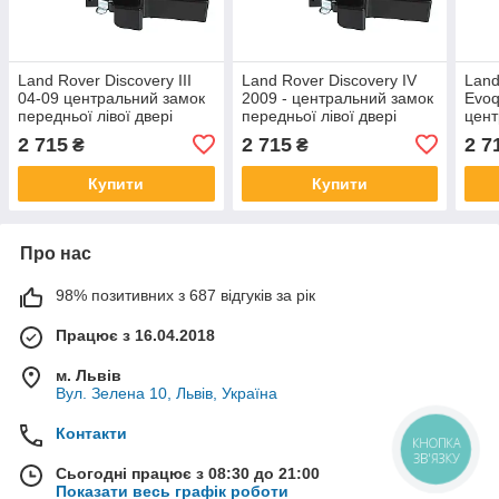
Land Rover Discovery III
Land Rover Discovery IV
Land
04-09 центральний замок
2009 - центральний замок
Evoq
передньої лівої двері
передньої лівої двері
цент
пере
2 715
2 715
2 7
₴
₴
Купити
Купити
Про нас
98% позитивних з 687 відгуків за рік
Працює з 16.04.2018
м. Львів
Вул. Зелена 10, Львів, Україна
Контакти
КНОПКА
ЗВ'ЯЗКУ
Сьогодні працює з 08:30 до 21:00
Показати весь графік роботи