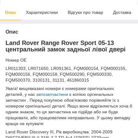
Опис
Характеристики
Відгуки про товар
Доставка
Опис
Land Rover Range Rover Sport 05-13
центральний замок задньої лівої двері
Номер OE
LR011303, LR071650, LR091361, FQM000154, FQM000155,
FQM000156, FQM000158, FQM500290, FQM500330,
FQM500370, 3100131, 31131, 461860315
Увага! вищевказані номери є номерами оригінальних
деталей, у нас
автозапчастини
є копією оргинальных
запчастин . Перед покупкою обов'язково порівняйте їх з
номером оригінальної деталі. Якщо вони відрізняються хоча б
одним знаком, то ця запчастина не підійде або не буде
працювати, або працюватиме неправильно. У цьому випадку
краще не купувати
Land Rover Discovery III, Рік виробництва: 2004-2009
DISCOVERY III (L319) 2.7 TD 4x4 (276DT) 2720ccm