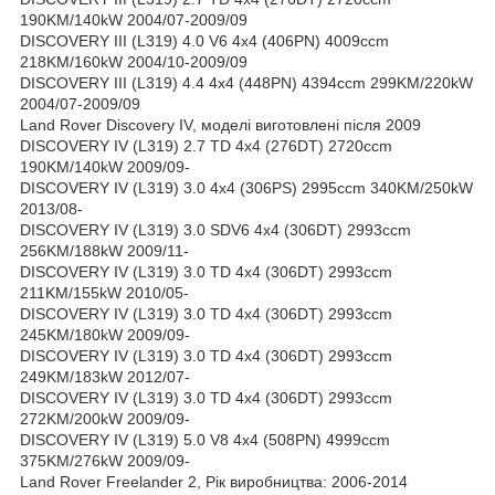
190KM/140kW 2004/07-2009/09
DISCOVERY III (L319) 4.0 V6 4x4 (406PN) 4009ccm
218KM/160kW 2004/10-2009/09
DISCOVERY III (L319) 4.4 4x4 (448PN) 4394ccm 299KM/220kW
2004/07-2009/09
Land Rover Discovery IV, моделі виготовлені після 2009
DISCOVERY IV (L319) 2.7 TD 4x4 (276DT) 2720ccm
190KM/140kW 2009/09-
DISCOVERY IV (L319) 3.0 4x4 (306PS) 2995ccm 340KM/250kW
2013/08-
DISCOVERY IV (L319) 3.0 SDV6 4x4 (306DT) 2993ccm
256KM/188kW 2009/11-
DISCOVERY IV (L319) 3.0 TD 4x4 (306DT) 2993ccm
211KM/155kW 2010/05-
DISCOVERY IV (L319) 3.0 TD 4x4 (306DT) 2993ccm
245KM/180kW 2009/09-
DISCOVERY IV (L319) 3.0 TD 4x4 (306DT) 2993ccm
249KM/183kW 2012/07-
DISCOVERY IV (L319) 3.0 TD 4x4 (306DT) 2993ccm
272KM/200kW 2009/09-
DISCOVERY IV (L319) 5.0 V8 4x4 (508PN) 4999ccm
375KM/276kW 2009/09-
Land Rover Freelander 2, Рік виробництва: 2006-2014