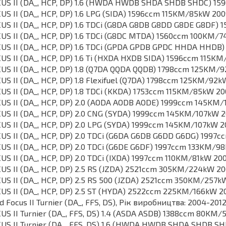
US II (DA_, HCP, DP) 1.6 (HWDA HWDB SHDA SHDB SHDC) 1
US II (DA_, HCP, DP) 1.6 LPG (SIDA) 1596ccm 115KM/85kW 200
US II (DA_, HCP, DP) 1.6 TDCi (G8DA G8DB G8DD G8DE G8DF
US II (DA_, HCP, DP) 1.6 TDCi (G8DC MTDA) 1560ccm 100KM/
US II (DA_, HCP, DP) 1.6 TDCi (GPDA GPDB GPDC HHDA HHD
US II (DA_, HCP, DP) 1.6 Ti (HXDA HXDB SIDA) 1596ccm 115
US II (DA_, HCP, DP) 1.8 (Q7DA QQDA QQDB) 1798ccm 125KM/
US II (DA_, HCP, DP) 1.8 Flexifuel (Q7DA) 1798ccm 125KM/92
US II (DA_, HCP, DP) 1.8 TDCi (KKDA) 1753ccm 115KM/85kW 2
US II (DA_, HCP, DP) 2.0 (AODA AODB AODE) 1999ccm 145KM
US II (DA_, HCP, DP) 2.0 CNG (SYDA) 1999ccm 145KM/107kW 
US II (DA_, HCP, DP) 2.0 LPG (SYDA) 1999ccm 145KM/107kW 
US II (DA_, HCP, DP) 2.0 TDCi (G6DA G6DB G6DD G6DG) 199
US II (DA_, HCP, DP) 2.0 TDCi (G6DE G6DF) 1997ccm 133KM/
US II (DA_, HCP, DP) 2.0 TDCi (IXDA) 1997ccm 110KM/81kW 20
US II (DA_, HCP, DP) 2.5 RS (JZDA) 2521ccm 305KM/224kW 20
US II (DA_, HCP, DP) 2.5 RS 500 (JZDA) 2521ccm 350KM/257k
US II (DA_, HCP, DP) 2.5 ST (HYDA) 2522ccm 225KM/166kW 2
d Focus II Turnier (DA_, FFS, DS), Рік виробництва: 2004-201
US II Turnier (DA_, FFS, DS) 1.4 (ASDA ASDB) 1388ccm 80KM
US II Turnier (DA_, FFS, DS) 1.6 (HWDA HWDB SHDA SHDB 