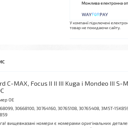
У компанії підключені електро
товар не покидаючи сайту.
rd C-MAX, Focus II II III Kuga і Mondeo III 
DC
мер OE
68099, 30668100, 30764160, 30765108, 30765408, 3M5T-15K85
859
га! вищевказані номери є номерами оригінальних деталей