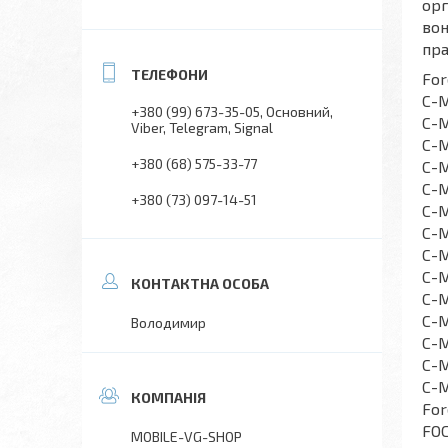
орг
вон
пра
For
C-
+380 (99) 673-35-05
Основний,
C-M
Viber, Telegram, Signal
C-M
+380 (68) 575-33-77
C-M
C-M
+380 (73) 097-14-51
C-M
C-M
C-M
C-M
C-M
C-M
Володимир
C-M
C-M
C-M
For
FOC
MOBILE-VG-SHOP