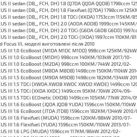
US II sedan (DB_, FCH, DH) 1.8 (Q7DA QQDA QQDB) 1798ccm
US II sedan (DB_, FCH, DH) 1.8 Flexifuel (Q7DA) 1798ccm 12
US II sedan (DB_, FCH, DH) 1.8 TDCi (KKDA) 1753ccm 115KM
US II sedan (DB_, FCH, DH) 2.0 (AODA AODB) 1999ccm 145KM
US II sedan (DB_, FCH, DH) 2.0 TDCi (G6DA G6DB G6DD) 199
US II sedan (DB_, FCH, DH) 2.0 TDCi (IXDA) 1997ccm 110KM/
d Focus III, моделі виготовлені після 2010
US III 1.0 EcoBoost (M1DA M1DC M1DD) 998ccm 125KM/92kW
US III 1.0 EcoBoost (M1DH) 998ccm 140KM/103kW 2017/10-
US III 1.0 EcoBoost (M2DA) 998ccm 100KM/74kW 2012/02-
US III 1.5 EcoBoost (M8DA M8DB) 1498ccm 150KM/110kW 201
US III 1.5 EcoBoost (M9DA M9DB) 1498ccm 182KM/134kW 20
US III 1.5 TDCi (XWDA XWDB XWDC XWDD XWDE) 1499ccm 1
US III 1.5 TDCi (XXDA XXDC) 1499ccm 95KM/70kW 2014/09-
US III 1.5 TDCi ECOnetic (XXDB) 1499ccm 105KM/77kW 2014/0
US III 1.6 EcoBoost (JQDA JQDB YUDA) 1596ccm 150KM/110kW
US III 1.6 EcoBoost (JTDA JTDB) 1596ccm 182KM/134kW 2010/
US III 1.6 Flexifuel (MUDA) 1596ccm 120KM/88kW 2010/07-
US III 1.6 Flexifuel (YUDA) 1596ccm 150KM/110kW 2013/07-
US III 1.6 LPG (MUDA) 1596ccm 117KM/86kW 2012/02-