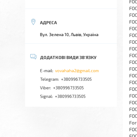
FOC
FOC
FOC
FOC
FOC
Вул. Зелена 10, Львів, Україна
FOC
FOC
FOC
FOC
FOC
FOC
vovahaha2@gmail.com
FOC
+380996733505
FOC
+380996733505
FOC
FOC
Signal
+380996733505
FOC
FOC
FOC
For
FOC
FOC