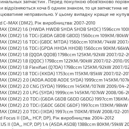
инальных запчастин . Перед покупкою обов'язково порівня
и відрізняються хоча б одним знаком, то ця запчастина не
цюватиме неправильно. У цьому випадку краще не купу
d C-MAX (DM2), Рік виробництва: 2007-2010
MAX (DM2) 1.6 (HWDA HWDB SHDA SHDB SHDC) 1596ccm 10
AX (DM2) 1.6 TDCi (G8DA G8DB G8DD) 1560ccm 109KM/80kW
AX (DM2) 1.6 TDCi (G8DC MTDA) 1560ccm 101KM/74kW 2007
AX (DM2) 1.6 TDCi (GPDA HHDA HHDB) 1560ccm 90KM/66kW
AX (DM2) 1.8 (QQDA QQDB) 1798ccm 125KM/92kW 2007/02-2
AX (DM2) 1.8 (QQDC) 1798ccm 122KM/90kW 2007/02-2010/0
AX (DM2) 1.8 Flexifuel (Q7DA) 1798ccm 125KM/92kW 2007/0
AX (DM2) 1.8 TDCi (KKDA) 1753ccm 115KM/85kW 2007/02-20
AX (DM2) 2.0 (AODA AODB AODE SYDA) 1999ccm 145KM/107
AX (DM2) 2.0 CNG (SYDA) 1999ccm 145KM/107kW 2009/04-2
AX (DM2) 2.0 LPG (SYDA) 1999ccm 145KM/107kW 2008/06-2
AX (DM2) 2.0 TDCi (G6DA G6DB G6DD G6DG) 1997ccm 136KM
AX (DM2) 2.0 TDCi (G6DC G6DE G6DF) 1997ccm 133KM/98kW
AX (DM2) 2.0 TDCi (IXDA) 1997ccm 110KM/81kW 2008/02-20
d Focus II (DA_, HCP, DP), Рік виробництва: 2004-2012
US II (DA_, HCP, DP) 1.4 (ASDA ASDB) 1388ccm 80KM/59kW 2