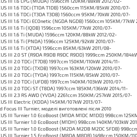
US III 1.6 LPG (MUDA) 1596ccm 120KM/88kW 2012/02-
US III 1.6 TDCi (T1DA T1DB) 1560ccm 115KM/85kW 2010/07-
US III 1.6 TDCi (T3DA T3DB) 1560ccm 95KM/70kW 2010/07-
US III 1.6 TDCi ECOnetic (NGDA NGDB) 1560ccm 105KM/77kW 
US III 1.6 Ti (IQDB) 1596ccm 105KM/77kW 2010/07-
US III 1.6 Ti (MUDA) 1596ccm 120KM/88kW 2012/02-
US III 1.6 Ti (PNDA) 1596ccm 125KM/92kW 2010/07-
US III 1.6 Ti (XTDA) 1596ccm 85KM/63kW 2011/08-
US III 2.0 ST (R9DA R9DB R9DC R9DD) 1999ccm 250KM/184k
US III 2.0 TDCi (T7DB) 1997ccm 150KM/110kW 2014/11-
US III 2.0 TDCi (TXDB) 1997ccm 163KM/120kW 2010/07-
US III 2.0 TDCi (TYDA) 1997ccm 115KM/85kW 2010/07-
US III 2.0 TDCi (UFDB) 1997ccm 140KM/103kW 2010/07-
US III 2.0 TDCi ST (T8DA) 1997ccm 185KM/136kW 2014/11-
US III 2.3 RS AWD (YVDA) 2261ccm 350KM/257kW 2015/07-
US III Electric (KDDA) 145KM/107kW 2013/07-
d Focus III Turnier, моделі виготовлені після 2010
US III Turnier 1.0 EcoBoost (M1DA M1DC M1DD) 998ccm 125
US III Turnier 1.0 EcoBoost (M1DH) 998ccm 140KM/103kW 201
US III Turnier 1.0 EcoBoost (M2DA M2DB M2DC SFDB) 998c
US III Turnier 1.5 EcoBoost (M8DA M8DB) 1498ccm 150KM/11