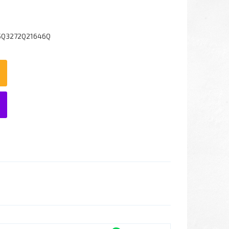
5Q3272Q21646Q