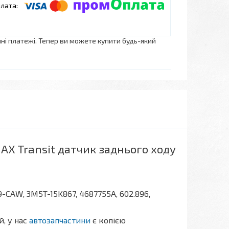
нні платежі. Тепер ви можете купити будь-який
S-MAX Transit датчик заднього ходу
9-CAW, 3M5T-15K867, 4687755A, 602.896,
, у нас
автозапчастини
є копією