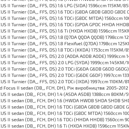
US II Turnier (DA_, FFS, DS) 1.6 LPG (SIDA) 1596ccm 115KM/
US II Turnier (DA_, FFS, DS) 1.6 TDCi (G8DA G8DB G8DD G8
US II Turnier (DA_, FFS, DS) 1.6 TDCi (G8DC MTDA) 1560ccm
US II Turnier (DA_, FFS, DS) 1.6 TDCi (GPDA GPDC HHDA H
US II Turnier (DA_, FFS, DS) 1.6 Ti (HXDA HXDB) 1596ccm 1
US II Turnier (DA_, FFS, DS) 1.8 (Q7DA QQDA QQDB) 1798ccm
US II Turnier (DA_, FFS, DS) 1.8 Flexifuel (Q7DA) 1798ccm 1
US II Turnier (DA_, FFS, DS) 1.8 TDCi (KKDA) 1753ccm 115KM
US II Turnier (DA_, FFS, DS) 2.0 (AODA AODB AODE) 1999cc
US II Turnier (DA_, FFS, DS) 2.0 LPG (SYDA) 1999ccm 145KM
US II Turnier (DA_, FFS, DS) 2.0 TDCi (G6DA G6DB G6DD G6
US II Turnier (DA_, FFS, DS) 2.0 TDCi (G6DE G6DF) 1997ccm
US II Turnier (DA_, FFS, DS) 2.0 TDCi (IXDA) 1997ccm 110KM/
d Focus II sedan (DB_, FCH, DH), Рік виробництва: 2005-2012
US II sedan (DB_, FCH, DH) 1.4 (ASDA ASDB) 1388ccm 80KM
US II sedan (DB_, FCH, DH) 1.6 (HWDA HWDB SHDA SHDB S
US II sedan (DB_, FCH, DH) 1.6 TDCi (G8DA G8DB G8DD G8D
US II sedan (DB_, FCH, DH) 1.6 TDCi (G8DC MTDA) 1560ccm
US II sedan (DB_, FCH, DH) 1.6 TDCi (HHDA HHDB) 1560ccm
US II sedan (DB_, FCH, DH) 1.6 Ti (HXDA HXDB) 1596ccm 11