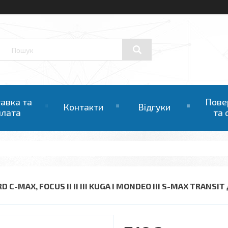
авка та
Пове
Контакти
Відгуки
плата
та 
D C-MAX, FOCUS II II III KUGA І MONDEO III S-MAX TRAN