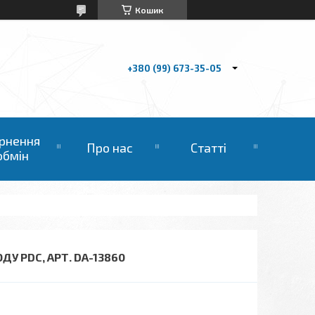
Кошик
+380 (99) 673-35-05
рнення
Про нас
Статті
обмін
ДУ PDC, АРТ. DA-13860