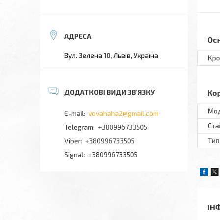
Ос
Вул. Зелена 10, Львів, Україна
Кро
Ко
Мo
vovahaha2@gmail.com
Ста
+380996733505
Тип
+380996733505
Signal
+380996733505
ІН