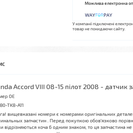
У компанії підключені електро
товар не покидаючи сайту.
nda Accord VIII 08-15 пілот 2008 - датчик 
мер OE
80-TK8-A11
га! вищевказані номери є номерами оригінальних деталей
инальных запчастин . Перед покупкою обов'язково порівня
и відрізняються хоча б одним знаком, то ця запчастина не