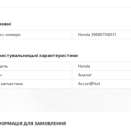
новні
сс-номери
Honda 39680TK8A11
ристувальницькі характеристики
дель
Honda
н
Аналог
 запчастини
Accord|Pilot
ФОРМАЦІЯ ДЛЯ ЗАМОВЛЕННЯ