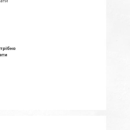
вати
отрібно
ати